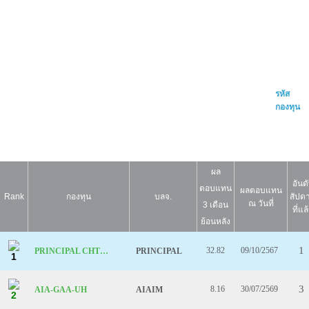
รหัส
กองทุน
ผล
อันด
ตอบแทน
ผลตอบแทน
Rank
กองทุน
บลจ.
สัปดา
ณ วันที่
3 เดือน
ที่แล
ย้อนหลัง
1
32.82
09/10/2567
PRINCIPAL CHTG6M2
PRINCIPAL
1
3
8.16
30/07/2569
AIA-GAA-UH
AIAIM
2