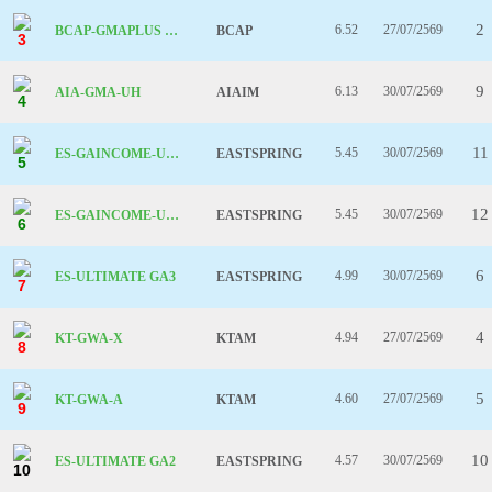
2
6.52
27/07/2569
BCAP-GMAPLUS UH
BCAP
3
9
6.13
30/07/2569
AIA-GMA-UH
AIAIM
4
11
5.45
30/07/2569
ES-GAINCOME-UH-R
EASTSPRING
5
12
5.45
30/07/2569
ES-GAINCOME-UH-A
EASTSPRING
6
6
4.99
30/07/2569
ES-ULTIMATE GA3
EASTSPRING
7
4
4.94
27/07/2569
KT-GWA-X
KTAM
8
5
4.60
27/07/2569
KT-GWA-A
KTAM
9
10
4.57
30/07/2569
ES-ULTIMATE GA2
EASTSPRING
10