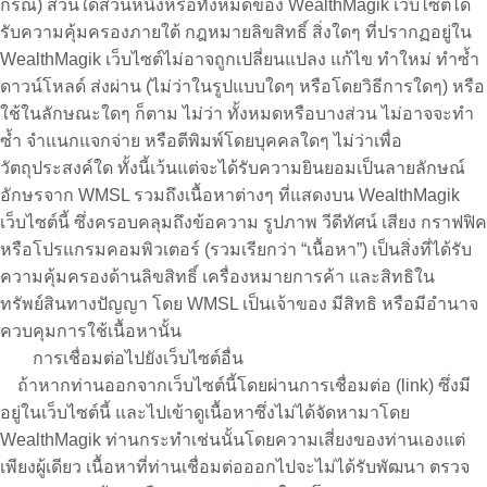
กรณี) ส่วนใดส่วนหนึ่งหรือทั้งหมดของ WealthMagik เว็บไซต์ได้
รับความคุ้มครองภายใต้ กฎหมายลิขสิทธิ์ สิ่งใดๆ ที่ปรากฏอยู่ใน
WealthMagik เว็บไซต์ไม่อาจถูกเปลี่ยนแปลง แก้ไข ทำใหม่ ทำซ้ำ
ดาวน์โหลด์ ส่งผ่าน (ไม่ว่าในรูปแบบใดๆ หรือโดยวิธีการใดๆ) หรือ
ใช้ในลักษณะใดๆ ก็ตาม ไม่ว่า ทั้งหมดหรือบางส่วน ไม่อาจจะทำ
ซ้ำ จำแนกแจกจ่าย หรือตีพิมพ์โดยบุคคลใดๆ ไม่ว่าเพื่อ
วัตถุประสงค์ใด ทั้งนี้เว้นแต่จะได้รับความยินยอมเป็นลายลักษณ์
อักษรจาก WMSL รวมถึงเนื้อหาต่างๆ ที่แสดงบน WealthMagik
เว็บไซต์นี้ ซึ่งครอบคลุมถึงข้อความ รูปภาพ วีดีทัศน์ เสียง กราฟฟิค
หรือโปรแกรมคอมพิวเตอร์ (รวมเรียกว่า “เนื้อหา”) เป็นสิ่งที่ได้รับ
ความคุ้มครองด้านลิขสิทธิ์ เครื่องหมายการค้า และสิทธิใน
ทรัพย์สินทางปัญญา โดย WMSL เป็นเจ้าของ มีสิทธิ หรือมีอำนาจ
ควบคุมการใช้เนื้อหานั้น
การเชื่อมต่อไปยังเว็บไซต์อื่น
ถ้าหากท่านออกจากเว็บไซต์นี้โดยผ่านการเชื่อมต่อ (link) ซึ่งมี
อยู่ในเว็บไซต์นี้ และไปเข้าดูเนื้อหาซึ่งไม่ได้จัดหามาโดย
WealthMagik ท่านกระทำเช่นนั้นโดยความเสี่ยงของท่านเองแต่
เพียงผู้เดียว เนื้อหาที่ท่านเชื่อมต่อออกไปจะไม่ได้รับพัฒนา ตรวจ