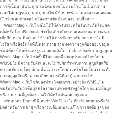
อ้อม จากการใช้เนื้อหาบนเว็บไซต์นี้ไม่ว่าด้วยเหตุใดๆ ซึ่งรวมถึง
การที่เนื้อหานั้นไม่ถูกต้อง ผิดพลาด ไม่ครบถ้วน ไม่เป็นไปตาม
เวลาไม่สมบูรณ์ ถูกลบ ถูกแก้ไข มีข้อบกพร่อง ไม่สามารถแสดงผล
มีไวรัสคอมพิวเตอร์ หรือความขัดข้องของระบบสื่อสาร
WealthMagik เว็บไซต์ไม่ได้ให้คำรับรองหรือรับประกันโดยชัด
แจ้งหรือโดยปริยายแต่อย่างใด เกี่ยวกับความเหมาะสม ความน่า
เชื่อถือ ความมีอยู่และใช้งานได้ การทันกาลทันเวลา การไม่มี
ไวรัส หรือสิ่งอื่นใดที่เป็นอันตราย รวมทั้งความถูกต้องของข้อมูล
ซอฟท์แวร์ สินค้าและรูปแบบแผนผังใดๆ ที่เกี่ยวข้องที่ปรากฏอยู่บน
WealthMagik เว็บไซต์ทั้งนี้ไม่ว่าจะเพื่อวัตถุประสงค์ใดๆก็ตาม
WMSL ไม่มีความรับผิดและจะไม่รับผิดสำหรับความสูญเสียหรือ
ความเสียหายใดๆ ที่เกิดขึ้นไม่ว่าจะโดยตรงหรือโดยอ้อม (รวมทั้ง
ความสูญเสียหรือความเสียหายกรณีพิเศษ) จากการใช้
WealthMagik เว็บไซต์ของท่าน โดยเฉพาะอย่างยิ่ง WMSL ไม่
ขอรับประกันว่าข้อมูลหรือรายงานทางเศรษฐกิจใดๆ จะเป็นข้อมูล
หรือรายงานที่ถูกต้อง วางใจได้หรือทันสมัยอยู่เสมอ
ท่านตกลงเป็นกรณีพิเศษว่า WMSL จะไม่ต้องรับผิดชอบหรือรับ
ผิดสำหรับการเข้าสู่ หรือการเปลี่ยนแปลงแก้ไขการส่งข้อมูลของ