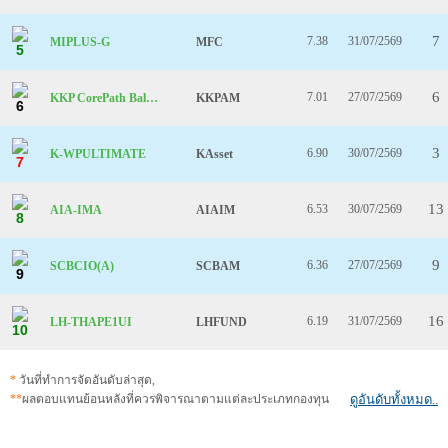
7
7.38
31/07/2569
MIPLUS-G
MFC
5
6
7.01
27/07/2569
KKP CorePath Balanced
KKPAM
6
3
6.90
30/07/2569
K-WPULTIMATE
KAsset
7
13
6.53
30/07/2569
AIA-IMA
AIAIM
8
9
6.36
27/07/2569
SCBCIO(A)
SCBAM
9
16
6.19
31/07/2569
LH-THAPE1UI
LHFUND
10
*
วันที่ทำการจัดอันดับล่าสุด,
**
ผลตอบแทนย้อนหลังที่ควรพิจารณาตามแต่ละประเภทกองทุน
ดูอันดับทั้งหมด..