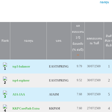
กองทุน
ผล
ตอบแทน
อันด
3 ปี
ผลตอบแทน
Rank
กองทุน
บลจ.
สัปดา
ณ วันที่
ย้อนหลัง
ที่แล
(% ต่อปี)
**
1
9.79
30/07/2569
tsp3-balancer
EASTSPRING
1
2
9.52
30/07/2569
tsp4-explorer
EASTSPRING
2
5
7.68
30/07/2569
AIA-IAA
AIAIM
3
4
7.60
27/07/2569
KKP CorePath Extra
KKPAM
4