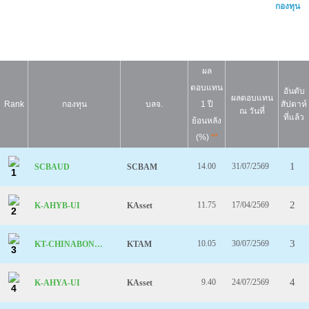
กองทุน
ผล
ตอบแทน
อันดับ
ผลตอบแทน
Rank
กองทุน
บลจ.
1 ปี
สัปดาห์
ณ วันที่
ที่แล้ว
ย้อนหลัง
(%)
**
1
14.00
31/07/2569
SCBAUD
SCBAM
1
2
11.75
17/04/2569
K-AHYB-UI
KAsset
2
3
10.05
30/07/2569
KT-CHINABOND-A
KTAM
3
4
9.40
24/07/2569
K-AHYA-UI
KAsset
4