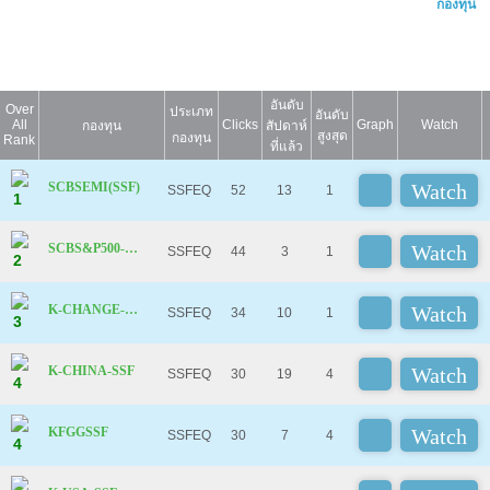
กองทุน
อันดับ
Over
ประเภท
อันดับ
All
Clicks
Graph
Watch
กองทุน
สัปดาห์
สูงสุด
กองทุน
Rank
ที่แล้ว
SCBSEMI(SSF)
SSFEQ
52
13
1
1
SCBS&P500-SSF
SSFEQ
44
3
1
2
K-CHANGE-SSF
SSFEQ
34
10
1
3
K-CHINA-SSF
SSFEQ
30
19
4
4
KFGGSSF
SSFEQ
30
7
4
4