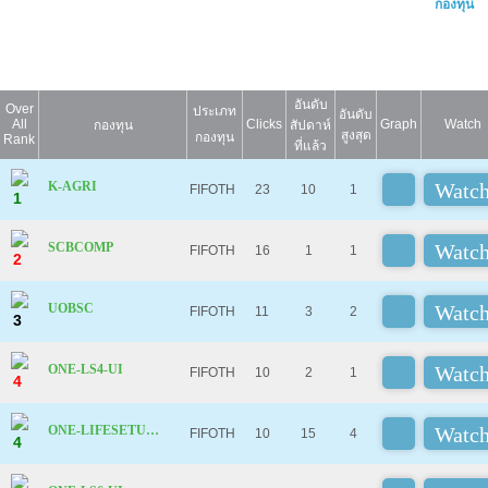
กองทุน
อันดับ
Over
ประเภท
อันดับ
All
Clicks
Graph
Watch
กองทุน
สัปดาห์
สูงสุด
กองทุน
Rank
ที่แล้ว
K-AGRI
FIFOTH
23
10
1
1
SCBCOMP
FIFOTH
16
1
1
2
UOBSC
FIFOTH
11
3
2
3
ONE-LS4-UI
FIFOTH
10
2
1
4
ONE-LIFESETUSD-UI
FIFOTH
10
15
4
4